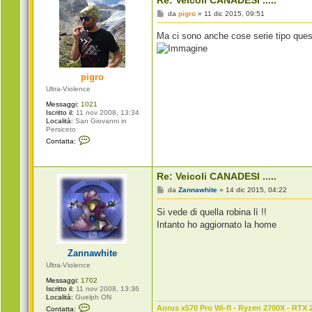
Re: Veicoli CANADESI .....
M
da
pigro
»
11 dic 2015, 09:51
e
s
Ma ci sono anche cose serie tipo que
s
a
g
g
i
pigro
o
Ultra-Violence
Messaggi:
1021
Iscritto il:
11 nov 2008, 13:34
Località:
San Giovanni in
Persiceto
C
Contatta:
o
n
t
a
Re: Veicoli CANADESI .....
t
t
M
da
Zannawhite
»
14 dic 2015, 04:22
a
e
p
s
Si vede di quella robina lì !!
i
s
g
a
Intanto ho aggiornato la home
r
g
o
g
i
Zannawhite
o
Ultra-Violence
Messaggi:
1702
Iscritto il:
11 nov 2008, 13:36
Località:
Guelph ON
C
Aorus x570 Pro Wi-fI - Ryzen 2700X - RTX 
Contatta: