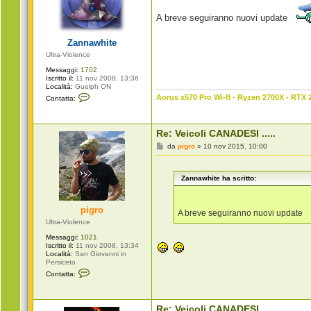
s
a
A breve seguiranno nuovi update
g
g
i
Zannawhite
o
Ultra-Violence
Messaggi:
1702
Iscritto il:
11 nov 2008, 13:36
Località:
Guelph ON
C
Aorus x570 Pro Wi-fI - Ryzen 2700X - RTX 
Contatta:
o
n
t
a
Re: Veicoli CANADESI .....
t
t
M
da
pigro
»
10 nov 2015, 10:00
a
e
Z
s
a
s
n
Zannawhite ha scritto:
a
n
g
a
g
w
i
pigro
h
o
A breve seguiranno nuovi update
i
Ultra-Violence
t
e
Messaggi:
1021
Iscritto il:
11 nov 2008, 13:34
Località:
San Giovanni in
Persiceto
C
Contatta:
o
n
t
a
Re: Veicoli CANADESI .....