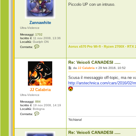
s
Piccolo UP con un intruso.
s
a
g
g
i
Zannawhite
o
Ultra-Violence
Messaggi:
1702
Iscritto il:
11 nov 2008, 13:36
Località:
Guelph ON
C
Aorus x570 Pro Wi-fI - Ryzen 2700X - RTX 
Contatta:
o
n
t
a
Re: Veicoli CANADESI .....
t
t
M
da
JJ Calabria
»
29 feb 2016, 10:52
a
e
Z
s
Scusa il messaggio off-topic, ma ne va
a
s
n
a
http://arstechnica.com/cars/2016/02/m
n
g
a
JJ Calabria
g
w
i
Ultra-Violence
h
o
i
Messaggi:
884
t
Iscritto il:
19 nov 2008, 14:19
e
Località:
Bologna
C
Contatta:
o
'Nchiana!
n
t
a
t
Re: Veicoli CANADESI .....
t