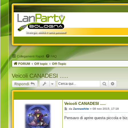
Collegamenti Rapidi
FAQ
FORUM
Off topic
Off-Topic
Veicoli CANADESI .....
Cerca
Ricerca
Rispondi
Veicoli CANADESI .....
M
da
Zannawhite
»
08 nov 2015, 17:18
e
s
Pensavo di aprire questa piccola e biz
s
a
g