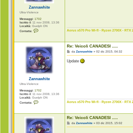
o
g
i
Zannawhite
o
Ultra-Violence
Messaggi:
1702
Iscritto il:
11 nov 2008, 13:36
Località:
Guelph ON
C
Aorus x570 Pro Wi-fI - Ryzen 2700X - RTX 
Contatta:
o
n
t
a
Re: Veicoli CANADESI .....
t
t
M
da
Zannawhite
»
02 dic 2015, 04:32
a
e
Z
s
Update
a
s
n
a
n
g
a
g
w
i
Zannawhite
h
o
i
Ultra-Violence
t
e
Messaggi:
1702
Iscritto il:
11 nov 2008, 13:36
Località:
Guelph ON
C
Aorus x570 Pro Wi-fI - Ryzen 2700X - RTX 
Contatta:
o
n
t
a
Re: Veicoli CANADESI .....
t
t
M
da
Zannawhite
»
03 dic 2015, 15:02
a
e
Z
s
a