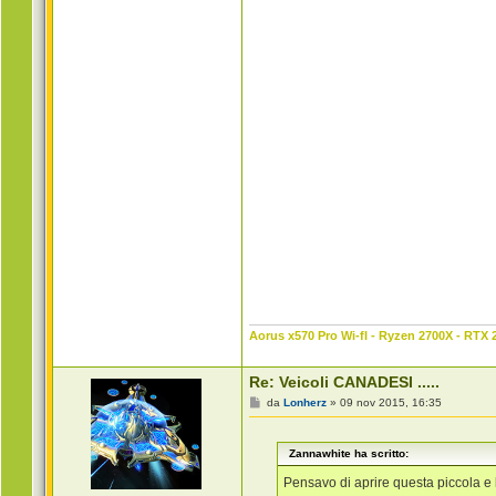
Aorus x570 Pro Wi-fI - Ryzen 2700X - RTX 
Re: Veicoli CANADESI .....
M
da
Lonherz
»
09 nov 2015, 16:35
e
s
s
Zannawhite ha scritto:
a
g
g
Pensavo di aprire questa piccola e 
i