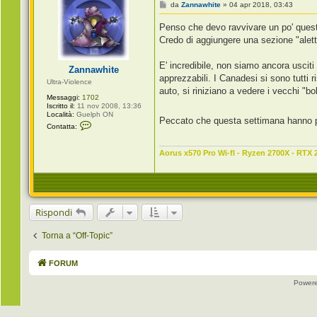
a
M
da
Zannawhite
»
04 apr 2018, 03:43
J
e
J
s
Penso che devo ravvivare un po' que
C
s
a
a
Credo di aggiungere una sezione "alett
l
g
a
g
b
i
E' incredibile, non siamo ancora uscit
Zannawhite
r
o
apprezzabili. I Canadesi si sono tutti
i
Ultra-Violence
a
auto, si riniziano a vedere i vecchi "boli
Messaggi:
1702
Iscritto il:
11 nov 2008, 13:36
Località:
Guelph ON
Peccato che questa settimana hanno pr
C
Contatta:
o
n
t
Aorus x570 Pro Wi-fI - Ryzen 2700X - RTX 
a
t
t
a
Z
a
n
Rispondi
n
a
w
Torna a “Off-Topic”
h
i
t
FORUM
e
Power