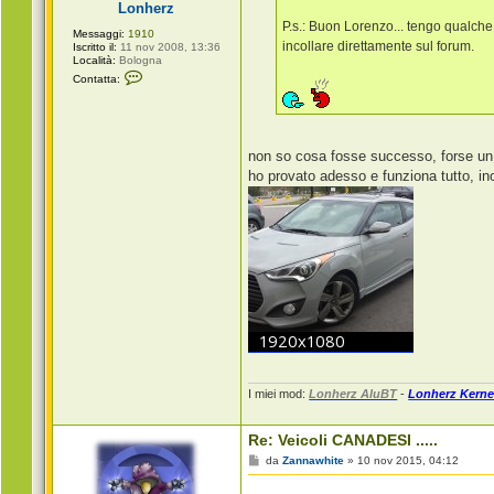
Lonherz
o
P.s.: Buon Lorenzo... tengo qualche 
Messaggi:
1910
incollare direttamente sul forum.
Iscritto il:
11 nov 2008, 13:36
Località:
Bologna
C
Contatta:
o
n
t
a
t
t
non so cosa fosse successo, forse u
a
ho provato adesso e funziona tutto, ino
L
o
n
h
e
r
z
I miei mod:
Lonherz AluBT
-
Lonherz Kerne
Re: Veicoli CANADESI .....
M
da
Zannawhite
»
10 nov 2015, 04:12
e
s