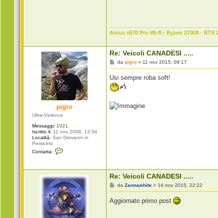
n
t
a
t
t
Aorus x570 Pro Wi-fI - Ryzen 2700X - RTX 
a
Z
a
n
Re: Veicoli CANADESI .....
n
M
da
pigro
»
11 nov 2015, 09:17
a
e
w
s
h
Usi sempre roba soft!
s
i
a
t
g
e
g
i
pigro
o
Ultra-Violence
Messaggi:
1021
Iscritto il:
11 nov 2008, 13:34
Località:
San Giovanni in
Persiceto
C
Contatta:
o
n
t
a
Re: Veicoli CANADESI .....
t
t
M
da
Zannawhite
»
14 nov 2015, 22:22
a
e
p
s
Aggiornato primo post
i
s
g
a
r
g