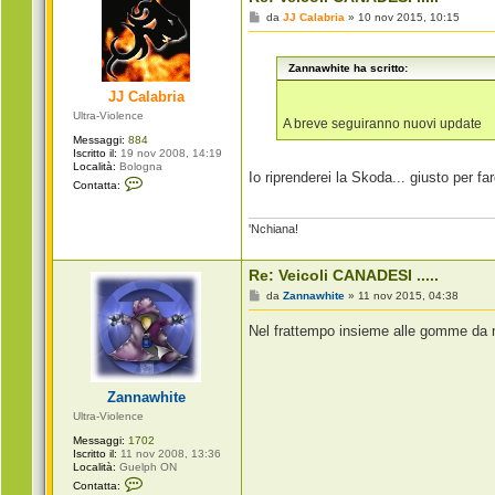
t
t
M
da
JJ Calabria
»
10 nov 2015, 10:15
a
e
p
s
i
s
g
Zannawhite ha scritto:
a
r
g
o
JJ Calabria
g
i
Ultra-Violence
o
A breve seguiranno nuovi update
Messaggi:
884
Iscritto il:
19 nov 2008, 14:19
Località:
Bologna
Io riprenderei la Skoda... giusto per fa
C
Contatta:
o
n
t
'Nchiana!
a
t
t
a
Re: Veicoli CANADESI .....
J
M
da
Zannawhite
»
11 nov 2015, 04:38
J
e
C
s
a
Nel frattempo insieme alle gomme da n
s
l
a
a
g
b
g
r
i
i
Zannawhite
o
a
Ultra-Violence
Messaggi:
1702
Iscritto il:
11 nov 2008, 13:36
Località:
Guelph ON
C
Contatta:
o