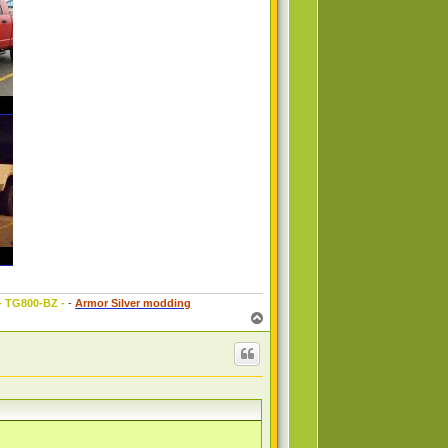
 - TG800-BZ -
-
Armor Silver modding
T
o
p