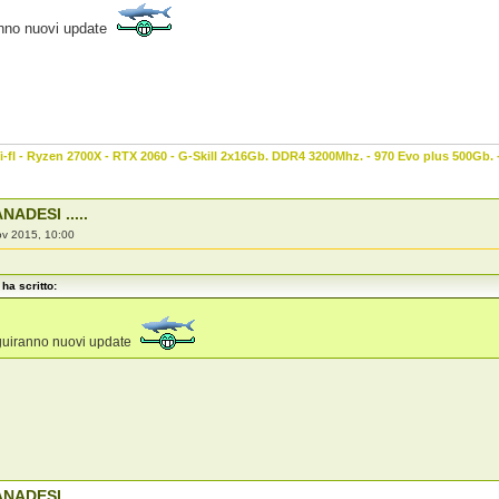
anno nuovi update
-fI - Ryzen 2700X - RTX 2060 - G-Skill 2x16Gb. DDR4 3200Mhz. - 970 Evo plus 500Gb.
NADESI .....
ov 2015, 10:00
ha scritto:
guiranno nuovi update
NADESI .....