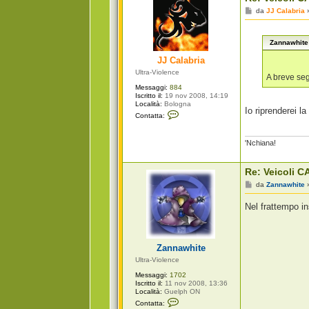
t
t
M
da
JJ Calabria
a
e
p
s
i
s
g
Zannawhite 
a
r
g
o
JJ Calabria
g
i
Ultra-Violence
o
A breve se
Messaggi:
884
Iscritto il:
19 nov 2008, 14:19
Località:
Bologna
Io riprenderei l
C
Contatta:
o
n
t
'Nchiana!
a
t
t
a
Re: Veicoli CA
J
M
da
Zannawhite
J
e
C
s
a
Nel frattempo i
s
l
a
a
g
b
g
r
i
i
Zannawhite
o
a
Ultra-Violence
Messaggi:
1702
Iscritto il:
11 nov 2008, 13:36
Località:
Guelph ON
C
Contatta:
o