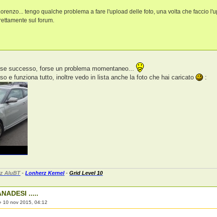
Lorenzo... tengo qualche problema a fare l'upload delle foto, una volta che faccio l'
irettamente sul forum.
sse successo, forse un problema momentaneo...
o e funziona tutto, inoltre vedo in lista anche la foto che hai caricato
:
z AluBT
-
Lonherz Kernel
-
Grid Level 10
NADESI .....
»
10 nov 2015, 04:12