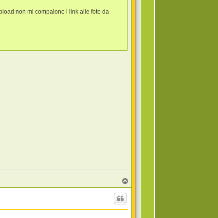
upload non mi compaiono i link alle foto da
T
o
p