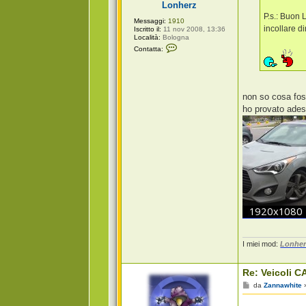
Lonherz
o
P.s.: Buon 
Messaggi:
1910
incollare d
Iscritto il:
11 nov 2008, 13:36
Località:
Bologna
C
Contatta:
o
n
t
a
t
t
non so cosa fo
a
ho provato adess
L
o
n
h
e
r
z
I miei mod:
Lonher
Re: Veicoli CA
M
da
Zannawhite
e
s