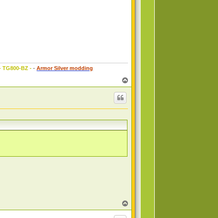
 - TG800-BZ -
-
Armor Silver modding
T
o
p
T
o
p