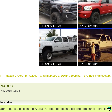
-fI - Ryzen 2700X - RTX 2060 - G-Skill 2x16Gb. DDR4 3200Mhz. - 970 Evo plus 500Gb.
NADESI .....
 nov 2015, 16:35
ha scritto:
aprire questa piccola e bizzarra "rubrica" dedicata a ciò che ogni tanto incrocio