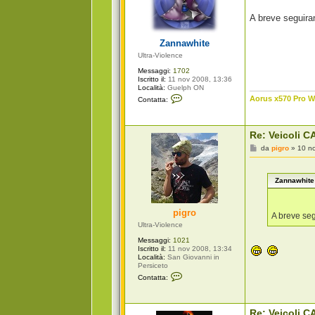
s
a
A breve seguir
g
g
i
Zannawhite
o
Ultra-Violence
Messaggi:
1702
Iscritto il:
11 nov 2008, 13:36
Località:
Guelph ON
C
Aorus x570 Pro Wi
Contatta:
o
n
t
a
Re: Veicoli CA
t
t
M
da
pigro
»
10 n
a
e
Z
s
a
s
n
Zannawhite 
a
n
g
a
g
w
i
pigro
h
o
A breve se
i
Ultra-Violence
t
e
Messaggi:
1021
Iscritto il:
11 nov 2008, 13:34
Località:
San Giovanni in
Persiceto
C
Contatta:
o
n
t
a
Re: Veicoli CA