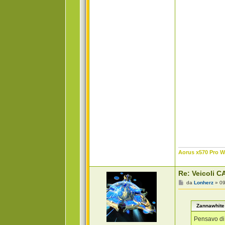
Aorus x570 Pro Wi
Re: Veicoli CA
M
da
Lonherz
»
09
e
s
s
Zannawhite 
a
g
g
Pensavo di 
i