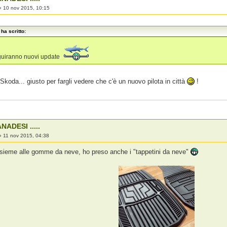
»
10 nov 2015, 10:15
ha scritto:
guiranno nuovi update
a Skoda... giusto per fargli vedere che c'è un nuovo pilota in città
!
NADESI .....
»
11 nov 2015, 04:38
nsieme alle gomme da neve, ho preso anche i "tappetini da neve"