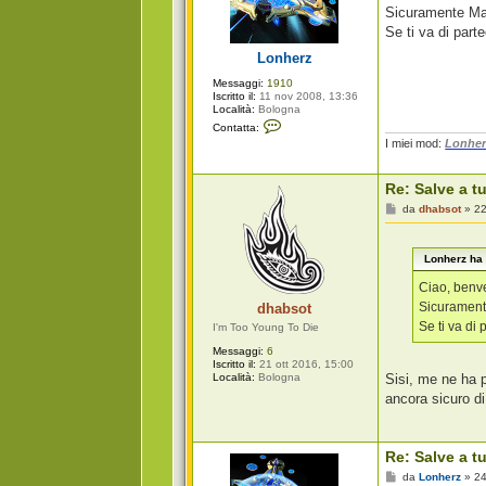
g
a
Sicuramente Maur
r
g
Se ti va di part
o
g
i
Lonherz
o
Messaggi:
1910
Iscritto il:
11 nov 2008, 13:36
Località:
Bologna
C
Contatta:
o
I miei mod:
Lonher
n
t
a
Re: Salve a tu
t
t
M
da
dhabsot
»
22
a
e
L
s
o
s
n
Lonherz ha 
a
h
g
e
g
Ciao, benv
r
i
z
Sicuramente
dhabsot
o
Se ti va di
I'm Too Young To Die
Messaggi:
6
Iscritto il:
21 ott 2016, 15:00
Località:
Bologna
Sisi, me ne ha p
ancora sicuro d
Re: Salve a tu
M
da
Lonherz
»
24