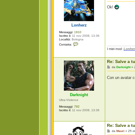
e
s
Ok!
s
a
g
g
i
Lonherz
o
Messaggi:
1910
Iscritto il:
11 nov 2008, 13:36
Località:
Bologna
C
Contatta:
o
I miei mod:
Lonher
n
t
a
Re: Salve a tu
t
t
M
da
Darknight
»
a
e
L
s
o
Con un avatar co
s
n
a
h
g
e
g
r
i
z
Darknight
o
Ultra-Violence
Messaggi:
792
Iscritto il:
11 nov 2008, 13:36
Re: Salve a tu
M
da
Mauri
»
25 o
e