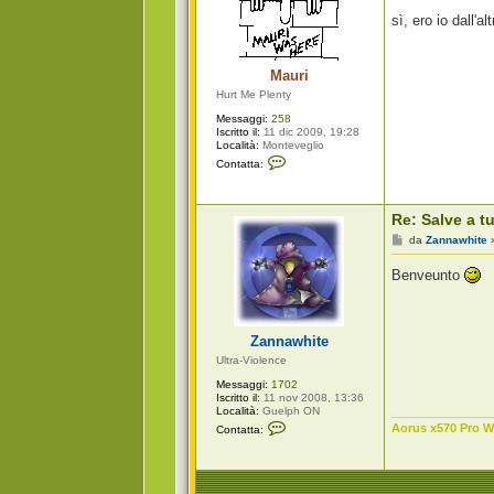
s
sì, ero io dall'al
s
a
g
g
Mauri
i
o
Hurt Me Plenty
Messaggi:
258
Iscritto il:
11 dic 2009, 19:28
Località:
Monteveglio
C
Contatta:
o
n
t
a
Re: Salve a tu
t
t
M
da
Zannawhite
a
e
M
s
Benveunto
a
s
u
a
r
g
i
g
i
Zannawhite
o
Ultra-Violence
Messaggi:
1702
Iscritto il:
11 nov 2008, 13:36
Località:
Guelph ON
C
Aorus x570 Pro Wi
Contatta:
o
n
t
a
t