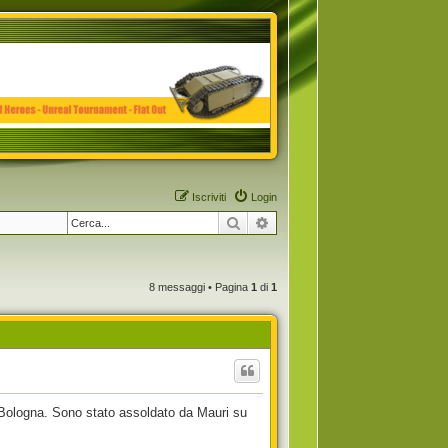
Iscriviti
Login
Cerca
Ricerca avanzata
8 messaggi • Pagina
1
di
1
 Bologna. Sono stato assoldato da Mauri su