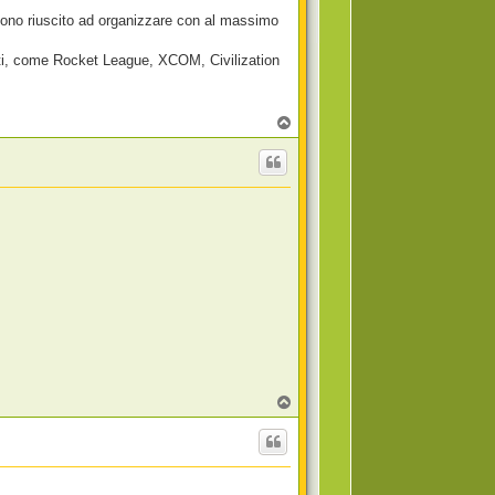
 sono riuscito ad organizzare con al massimo
enti, come Rocket League, XCOM, Civilization
T
o
p
T
o
p