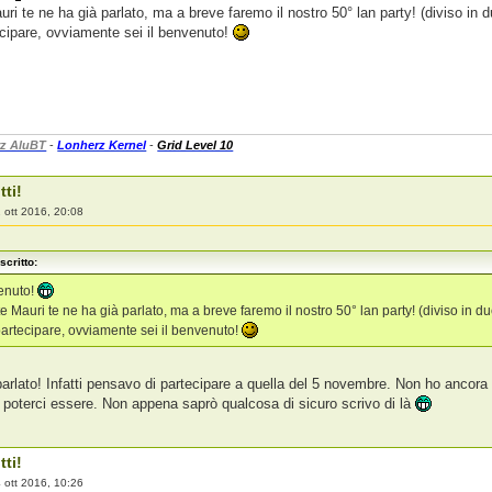
i te ne ha già parlato, ma a breve faremo il nostro 50° lan party! (diviso in 
ecipare, ovviamente sei il benvenuto!
z AluBT
-
Lonherz Kernel
-
Grid Level 10
tti!
 ott 2016, 20:08
scritto:
enuto!
 Mauri te ne ha già parlato, ma a breve faremo il nostro 50° lan party! (diviso in d
 partecipare, ovviamente sei il benvenuto!
arlato! Infatti pensavo di partecipare a quella del 5 novembre. Non ho ancora
i poterci essere. Non appena saprò qualcosa di sicuro scrivo di là
tti!
 ott 2016, 10:26