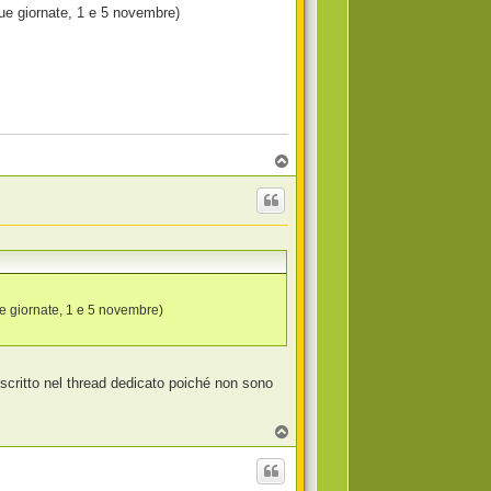
due giornate, 1 e 5 novembre)
T
o
p
ue giornate, 1 e 5 novembre)
 scritto nel thread dedicato poiché non sono
T
o
p