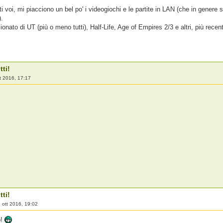
 voi, mi piacciono un bel po' i videogiochi e le partite in LAN (che in genere
).
onato di UT (più o meno tutti), Half-Life, Age of Empires 2/3 e altri, più rec
tti!
t 2016, 17:17
tti!
 ott 2016, 19:02
o!