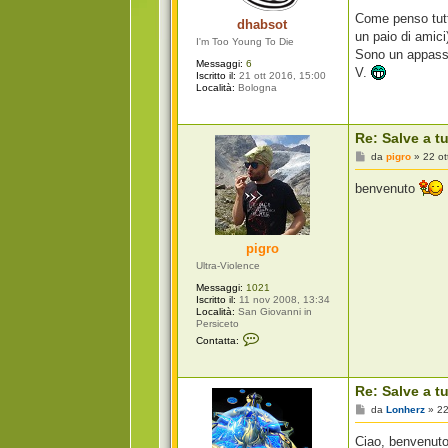
g
i
Come penso tutti
dhabsot
o
un paio di amici
I'm Too Young To Die
Sono un appassi
Messaggi:
6
V.
Iscritto il:
21 ott 2016, 15:00
Località:
Bologna
Re: Salve a tu
M
da
pigro
»
22 ot
e
s
benvenuto
s
a
g
g
i
pigro
o
Ultra-Violence
Messaggi:
1021
Iscritto il:
11 nov 2008, 13:34
Località:
San Giovanni in
Persiceto
C
Contatta:
o
n
t
a
Re: Salve a tu
t
t
M
da
Lonherz
»
22
a
e
p
s
Ciao, benvenut
i
s