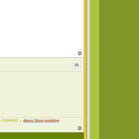
T
o
p
 - TG800-BZ -
-
Armor Silver modding
T
o
p