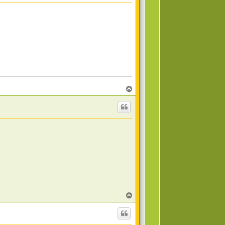
T
o
p
T
o
p