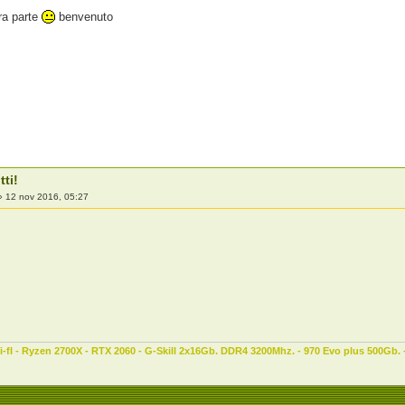
tra parte
benvenuto
tti!
»
12 nov 2016, 05:27
-fI - Ryzen 2700X - RTX 2060 - G-Skill 2x16Gb. DDR4 3200Mhz. - 970 Evo plus 500Gb.