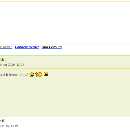
z AluBT
-
Lonherz Kernel
-
Grid Level 10
tti!
24 ott 2016, 11:04
sì ti lovvo di già
tti!
tt 2016, 19:21