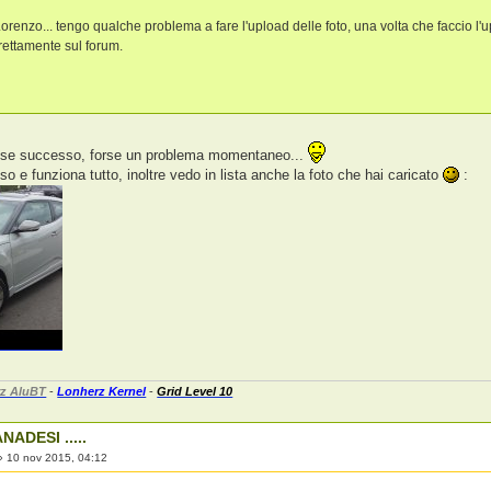
Lorenzo... tengo qualche problema a fare l'upload delle foto, una volta che faccio l'
irettamente sul forum.
sse successo, forse un problema momentaneo...
o e funziona tutto, inoltre vedo in lista anche la foto che hai caricato
:
z AluBT
-
Lonherz Kernel
-
Grid Level 10
NADESI .....
»
10 nov 2015, 04:12