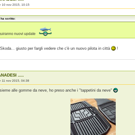
»
10 nov 2015, 10:15
ha scritto:
guiranno nuovi update
a Skoda... giusto per fargli vedere che c'è un nuovo pilota in città
!
NADESI .....
»
11 nov 2015, 04:38
nsieme alle gomme da neve, ho preso anche i "tappetini da neve"