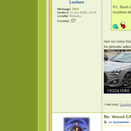
Lonherz
o
P.s.: Buon 
Messaggi:
1910
incollare d
Iscritto il:
11 nov 2008, 13:36
Località:
Bologna
C
Contatta:
o
n
t
a
t
t
non so cosa fo
a
ho provato adess
L
o
n
h
e
r
z
I miei mod:
Lonher
Re: Veicoli CA
M
da
Zannawhite
e
s