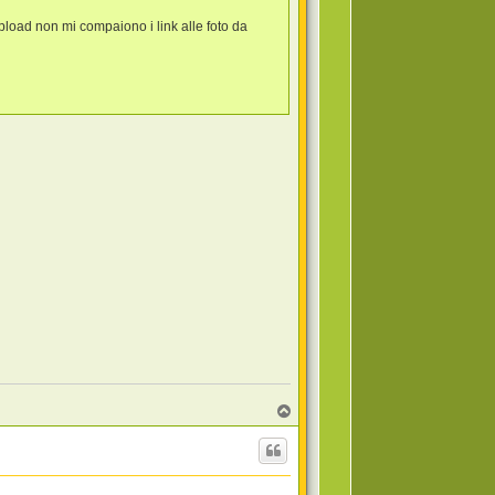
upload non mi compaiono i link alle foto da
T
o
p