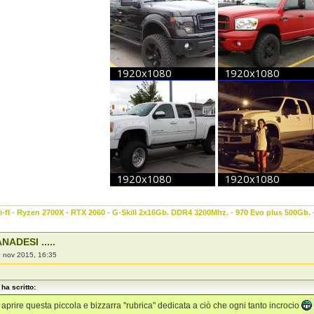
-fI - Ryzen 2700X - RTX 2060 - G-Skill 2x16Gb. DDR4 3200Mhz. - 970 Evo plus 500Gb.
NADESI .....
 nov 2015, 16:35
ha scritto:
aprire questa piccola e bizzarra "rubrica" dedicata a ciò che ogni tanto incrocio