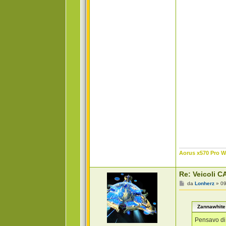
Aorus x570 Pro Wi
Re: Veicoli CA
M
da
Lonherz
»
09
e
s
s
Zannawhite 
a
g
g
Pensavo di 
i