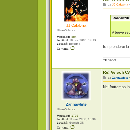
t
t
M
da
JJ Calabria
a
e
p
s
i
s
g
Zannawhite 
a
r
g
o
JJ Calabria
g
i
Ultra-Violence
o
A breve se
Messaggi:
884
Iscritto il:
19 nov 2008, 14:19
Località:
Bologna
Io riprenderei l
C
Contatta:
o
n
t
'Nchiana!
a
t
t
a
Re: Veicoli CA
J
M
da
Zannawhite
J
e
C
s
a
Nel frattempo i
s
l
a
a
g
b
g
r
i
i
Zannawhite
o
a
Ultra-Violence
Messaggi:
1702
Iscritto il:
11 nov 2008, 13:36
Località:
Guelph ON
C
Contatta:
o