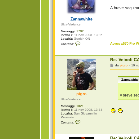
s
a
A breve seguir
g
g
i
Zannawhite
o
Ultra-Violence
Messaggi:
1702
Iscritto il:
11 nov 2008, 13:36
Località:
Guelph ON
C
Aorus x570 Pro Wi
Contatta:
o
n
t
a
Re: Veicoli CA
t
t
M
da
pigro
»
10 n
a
e
Z
s
a
s
n
Zannawhite 
a
n
g
a
g
w
i
pigro
h
o
A breve se
i
Ultra-Violence
t
e
Messaggi:
1021
Iscritto il:
11 nov 2008, 13:34
Località:
San Giovanni in
Persiceto
C
Contatta:
o
n
t
a
Re: Veicoli CA