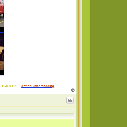
 - TG800-BZ -
-
Armor Silver modding
T
o
p