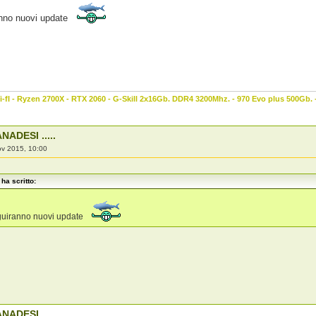
anno nuovi update
-fI - Ryzen 2700X - RTX 2060 - G-Skill 2x16Gb. DDR4 3200Mhz. - 970 Evo plus 500Gb.
NADESI .....
ov 2015, 10:00
ha scritto:
guiranno nuovi update
NADESI .....