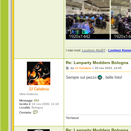
I miei mod:
Lonherz AluBT
-
Lonherz Kerne
Re: Lanparty Modders Bologna
M
da
JJ Calabria
»
20 nov 2023, 14:45
e
s
Sempre sul pezzo
, belle foto!
s
a
g
JJ Calabria
g
i
Ultra-Violence
o
Messaggi:
884
Iscritto il:
19 nov 2008, 14:19
Località:
Bologna
C
Contatta:
o
'Nchiana!
n
t
a
t
Re: Lanparty Modders Bologna