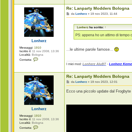
e
r
Re: Lanparty Modders Bologna
z
M
da
Lonherz
»
19 nov 2023, 11:44
e
s
s
Lonherz
ha scritto:
↑
a
g
g
PS: appena ho un attimo di tempo c
i
Lonherz
o
Messaggi:
1910
...le ultime parole famose...
Iscritto il:
11 nov 2008, 13:36
Località:
Bologna
C
Contatta:
o
I miei mod:
Lonherz AluBT
-
Lonherz Kerne
n
t
a
Re: Lanparty Modders Bologna
t
t
M
da
Lonherz
»
19 nov 2023, 12:01
a
e
L
s
o
Ecco una piccolo update dal Frogbyte 
s
n
a
h
g
e
g
r
i
z
Lonherz
o
Messaggi:
1910
Iscritto il:
11 nov 2008, 13:36
Località:
Bologna
C
Contatta:
o