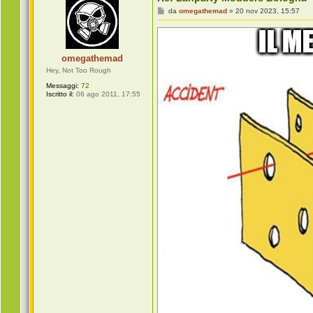
t
a
M
da
omegathemad
»
20 nov 2023, 15:57
J
e
J
s
C
s
a
a
l
g
omegathemad
a
g
b
i
Hey, Not Too Rough
r
o
Messaggi:
72
i
Iscritto il:
06 ago 2011, 17:55
a