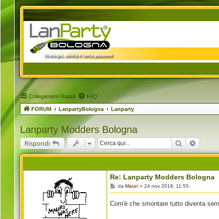
Collegamenti Rapidi
FAQ
FORUM
LanpartyBologna
Lanparty
Lanparty Modders Bologna
Cerca
Ricerca
Rispondi
Re: Lanparty Modders Bologna
M
da
Mauri
»
24 nov 2018, 11:55
e
s
Com'è che smontare tutto diventa sem
s
a
g