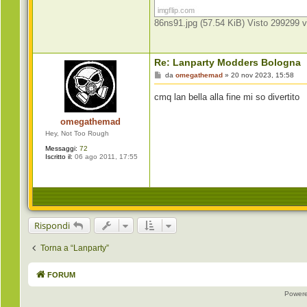
86ns91.jpg (57.54 KiB) Visto 299299 v
Re: Lanparty Modders Bologna
M
da
omegathemad
»
20 nov 2023, 15:58
e
s
cmq lan bella alla fine mi so divertito
s
a
g
omegathemad
g
i
Hey, Not Too Rough
o
Messaggi:
72
Iscritto il:
06 ago 2011, 17:55
Rispondi
Torna a “Lanparty”
FORUM
Power