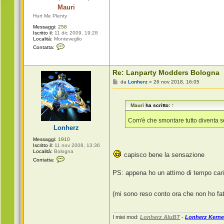
g
Mauri
i
o
Hurt Me Plenty
Messaggi:
258
Iscritto il:
11 dic 2009, 19:28
Località:
Monteveglio
C
Contatta:
o
n
t
a
Re: Lanparty Modders Bologna
t
t
M
da
Lonherz
»
26 nov 2018, 16:05
a
e
M
s
a
s
u
Mauri
ha scritto:
↑
a
r
g
i
g
Com'è che smontare tutto diventa 
i
Lonherz
o
Messaggi:
1910
Iscritto il:
11 nov 2008, 13:36
Località:
Bologna
capisco bene la sensazione
C
Contatta:
o
n
PS: appena ho un attimo di tempo cari
t
a
t
t
(mi sono reso conto ora che non ho f
a
L
o
I miei mod:
Lonherz AluBT
-
Lonherz Kerne
n
h