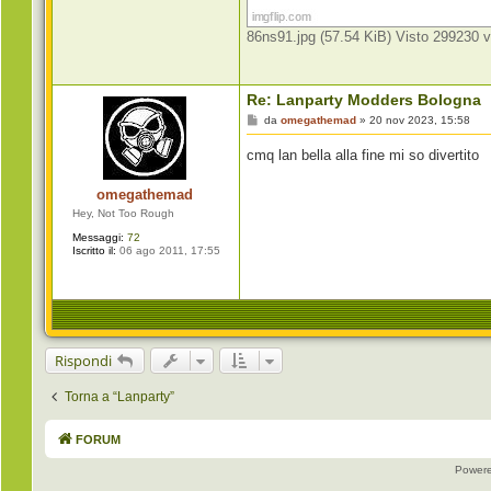
86ns91.jpg (57.54 KiB) Visto 299230 v
Re: Lanparty Modders Bologna
M
da
omegathemad
»
20 nov 2023, 15:58
e
s
cmq lan bella alla fine mi so divertito
s
a
g
omegathemad
g
i
Hey, Not Too Rough
o
Messaggi:
72
Iscritto il:
06 ago 2011, 17:55
Rispondi
Torna a “Lanparty”
FORUM
Power