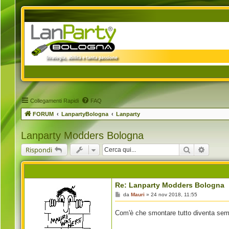
Collegamenti Rapidi
FAQ
FORUM
LanpartyBologna
Lanparty
Lanparty Modders Bologna
Cerca
Ricerca
Rispondi
Re: Lanparty Modders Bologna
M
da
Mauri
»
24 nov 2018, 11:55
e
s
Com'è che smontare tutto diventa sem
s
a
g