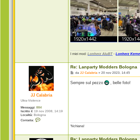
I miei mod:
Lonherz AluBT
-
Lonherz Kerne
Re: Lanparty Modders Bologna
M
da
JJ Calabria
»
20 nov 2023, 14:45
e
s
Sempre sul pezzo
, belle foto!
s
a
g
JJ Calabria
g
i
Ultra-Violence
o
Messaggi:
884
Iscritto il:
19 nov 2008, 14:19
Località:
Bologna
C
Contatta:
o
'Nchiana!
n
t
a
t
Re: Lanparty Modders Bologna