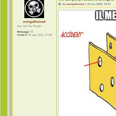
t
a
M
da
omegathemad
»
20 nov 2023, 15:57
J
e
J
s
C
s
a
a
l
g
omegathemad
a
g
b
i
Hey, Not Too Rough
r
o
Messaggi:
72
i
Iscritto il:
06 ago 2011, 17:55
a