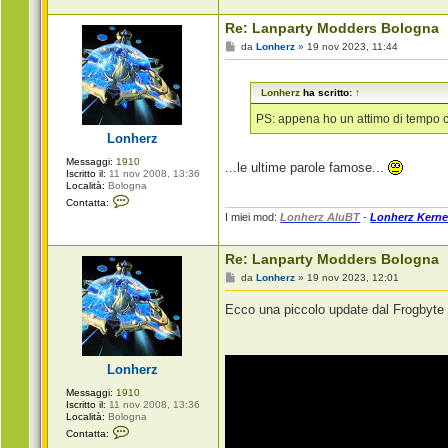
e
r
Re: Lanparty Modders Bologna
z
M
da
Lonherz
»
19 nov 2023, 11:44
e
s
s
Lonherz
ha scritto:
↑
a
g
g
PS: appena ho un attimo di tempo c
i
Lonherz
o
Messaggi:
1910
...le ultime parole famose...
Iscritto il:
11 nov 2008, 13:36
Località:
Bologna
C
Contatta:
o
I miei mod:
Lonherz AluBT
-
Lonherz Kerne
n
t
a
Re: Lanparty Modders Bologna
t
t
M
da
Lonherz
»
19 nov 2023, 12:01
a
e
L
s
o
Ecco una piccolo update dal Frogbyte 
s
n
a
h
g
e
g
r
i
z
Lonherz
o
Messaggi:
1910
Iscritto il:
11 nov 2008, 13:36
Località:
Bologna
C
Contatta:
o