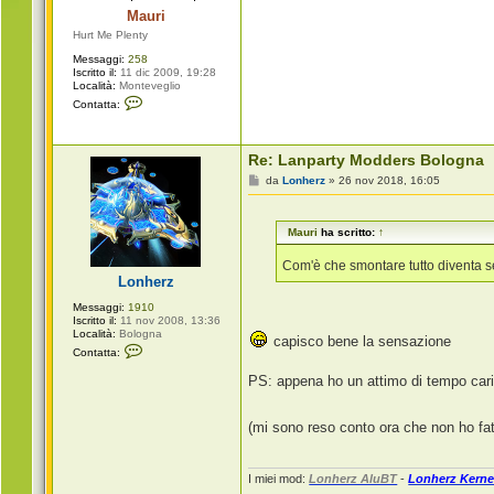
g
Mauri
i
o
Hurt Me Plenty
Messaggi:
258
Iscritto il:
11 dic 2009, 19:28
Località:
Monteveglio
C
Contatta:
o
n
t
a
Re: Lanparty Modders Bologna
t
t
M
da
Lonherz
»
26 nov 2018, 16:05
a
e
M
s
a
s
u
Mauri
ha scritto:
↑
a
r
g
i
g
Com'è che smontare tutto diventa 
i
Lonherz
o
Messaggi:
1910
Iscritto il:
11 nov 2008, 13:36
Località:
Bologna
capisco bene la sensazione
C
Contatta:
o
n
PS: appena ho un attimo di tempo cari
t
a
t
t
(mi sono reso conto ora che non ho f
a
L
o
I miei mod:
Lonherz AluBT
-
Lonherz Kerne
n
h